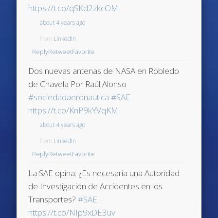
https://t.co/qSKd2zkcOM
about 4 years ago
from
LinkedIn
Reply
Retweet
Favorite
Dos nuevas antenas de NASA en Robledo
de Chavela Por Raúl Alonso
#sociedadaeronautica
#SAE
https://t.co/KnP9kYVqKM
about 4 years ago
from
LinkedIn
Reply
Retweet
Favorite
La SAE opina: ¿Es necesaria una Autoridad
de Investigación de Accidentes en los
Transportes?
#SAE
…
https://t.co/NIp9xDE3uv