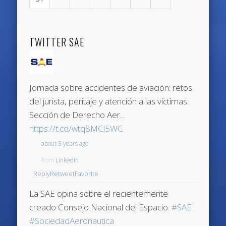
TWITTER SAE
Jornada sobre accidentes de aviación: retos
del jurista, peritaje y atención a las víctimas.
Sección de Derecho Aer…
https://t.co/wtq8MCl5WC
about 3 years ago
from
LinkedIn
Reply
Retweet
Favorite
La SAE opina sobre el recientemente
creado Consejo Nacional del Espacio.
#SAE
#SociedadAeronautica