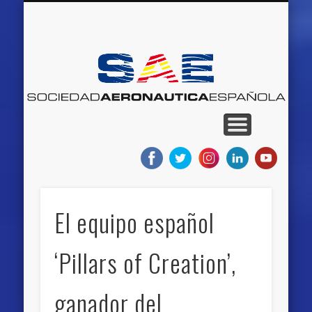
QUIENES SOMOS
RED DE MUSEOS
AEROEVENTOS
AEROEMPLEO
PROYECTOS
NOTICIAS
BLOGS
INICIO
S
Ae
E
El equipo español
‘Pillars of Creation’,
ganador del