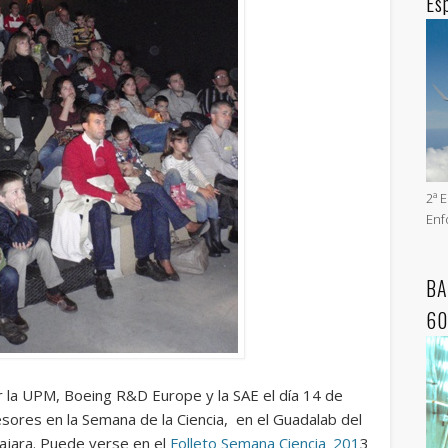
Es
2ª 
Enf
BA
60
r la UPM, Boeing R&D Europe y la SAE el día 14 de
ores en la Semana de la Ciencia, en el Guadalab del
lajara. Puede verse en el
Folleto Semana Ciencia_201
3