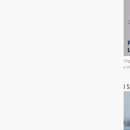
Org
y o
I 