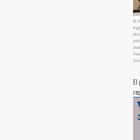
El 
ing
téc
psi
avi
Asa
Soc
El
re