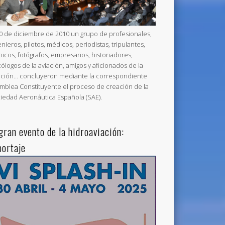
20 de diciembre de 2010 un grupo de profesionales,
enieros, pilotos, médicos, periodistas, tripulantes,
nicos, fotógrafos, empresarios, historiadores,
cólogos de la aviación, amigos y aficionados de la
ación… concluyeron mediante la correspondiente
mblea Constituyente el proceso de creación de la
iedad Aeronáutica Española (SAE).
 gran evento de la hidroaviación:
portaje