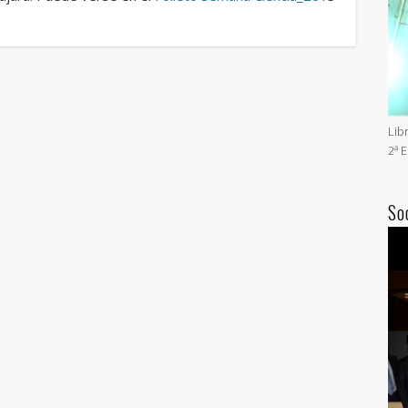
Lib
2ª 
So