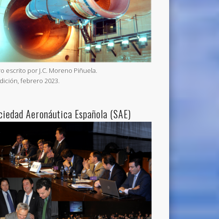
ro escrito por J.C. Moreno Piñuela.
Edición, febrero 2023.
ciedad Aeronáutica Española (SAE)