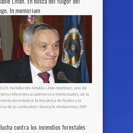
able Liñán. En busca del fulgor del
ego. In memoriam
V25. Ha fallecido Amable Liñán Martínez, uno de
stros referentes académicos e intelectuales, de la
eniería aeronáutica, la mecánica de fluidos y la
ncia de la combustión. Nunca le olvidaremos, DEP.
 lucha contra los incendios forestales