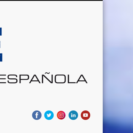
Sociedad
Aeronáutic
Española