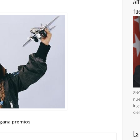
Am
fu
8NO
nue
ing
cie
 gana premios
La