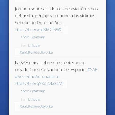
Jornada sobre accidentes de aviación: retos
del jurista, peritaje y atención a las víctimas.
Sección de Derecho Aer…
https://t.co/wtq8MCl5WC
about 3 years ago
from
LinkedIn
Reply
Retweet
Favorite
La SAE opina sobre el recientemente
creado Consejo Nacional del Espacio.
#SAE
#SociedadAeronautica
https://t.co/qSKd2zkcOM
about 4 years ago
from
LinkedIn
Reply
Retweet
Favorite