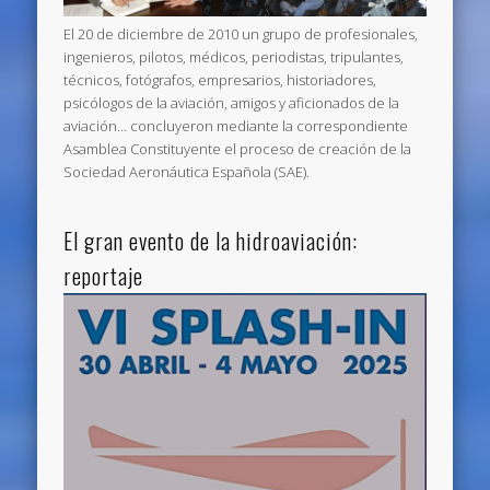
El 20 de diciembre de 2010 un grupo de profesionales,
ingenieros, pilotos, médicos, periodistas, tripulantes,
técnicos, fotógrafos, empresarios, historiadores,
psicólogos de la aviación, amigos y aficionados de la
aviación… concluyeron mediante la correspondiente
Asamblea Constituyente el proceso de creación de la
Sociedad Aeronáutica Española (SAE).
El gran evento de la hidroaviación:
reportaje