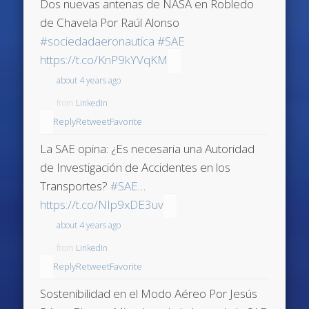
Dos nuevas antenas de NASA en Robledo
de Chavela Por Raúl Alonso
#sociedadaeronautica
#SAE
https://t.co/KnP9kYVqKM
about 4 years ago
from
LinkedIn
Reply
Retweet
Favorite
La SAE opina: ¿Es necesaria una Autoridad
de Investigación de Accidentes en los
Transportes?
#SAE
…
https://t.co/NIp9xDE3uv
about 4 years ago
from
LinkedIn
Reply
Retweet
Favorite
Sostenibilidad en el Modo Aéreo Por Jesús