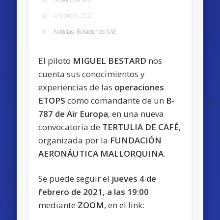
4 febrero, 2021
Noticias
,
Relaciones SAE
El piloto
MIGUEL BESTARD
nos
cuenta sus conocimientos y
experiencias de las
operaciones
ETOPS
como comandante de un
B-
787 de Air Europa
, en una nueva
convocatoria de
TERTULIA DE CAFÉ
,
organizada por la
FUNDACIÓN
AERONÁUTICA MALLORQUINA
.
Se puede seguir el
jueves 4 de
febrero de 2021, a las 19:00
.
mediante
ZOOM
, en el link: