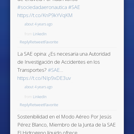
#sociedadaeronautica
#SAE
https://t.co/KnP9kYVqKM
about 4 years ago
from
LinkedIn
Reply
Retweet
Favorite
La SAE opina: ¿Es necesaria una Autoridad
de Investigación de Accidentes en los
Transportes?
#SAE
…
https://t.co/NIp9xDE3uv
about 4 years ago
from
LinkedIn
Reply
Retweet
Favorite
Sostenibilidad en el Modo Aéreo Por Jesús
Pérez Blanco, Miembro de la Junta de la SAE
El Hidrogeno líquido ofrece…