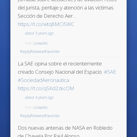
del jurista, peritaje y atención a las víctimas.
Sección de Derecho Aer…
https://t.co/wtq8MCl5WC
about 3 years ago
from
LinkedIn
Reply
Retweet
Favorite
La SAE opina sobre el recientemente
creado Consejo Nacional del Espacio.
#SAE
#SociedadAeronautica
https://t.co/qSKd2zkcOM
about 4 years ago
from
LinkedIn
Reply
Retweet
Favorite
Dos nuevas antenas de NASA en Robledo
de Chavela Por Raúl Alonso