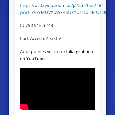
https://us02web.zoom.us/j/7535153248?
pwd=YVZrMUVXbWZ4aUZYUzlTdHFrOTBkQT09
ID 753 515 3248
Cod. Acceso: 4ea5CV
Aquí puedes ver la
tertulia grabada
en YouTube
: