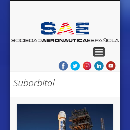
QUIENES SOMOS
RED DE MUSEOS
AEROEVENTOS
AEROEMPLEO
PROYECTOS
NOTICIAS
BLOGS
INICIO
S
Ae
E
Suborbital