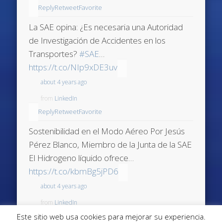
Reply
Retweet
Favorite
La SAE opina: ¿Es necesaria una Autoridad
de Investigación de Accidentes en los
Transportes?
#SAE
…
https://t.co/NIp9xDE3uv
about 4 years ago
from
LinkedIn
Reply
Retweet
Favorite
Sostenibilidad en el Modo Aéreo Por Jesús
Pérez Blanco, Miembro de la Junta de la SAE
El Hidrogeno líquido ofrece…
https://t.co/kbmBg5jPD6
about 4 years ago
from
LinkedIn
Reply
Retweet
Favorite
Este sitio web usa cookies para mejorar su experiencia.