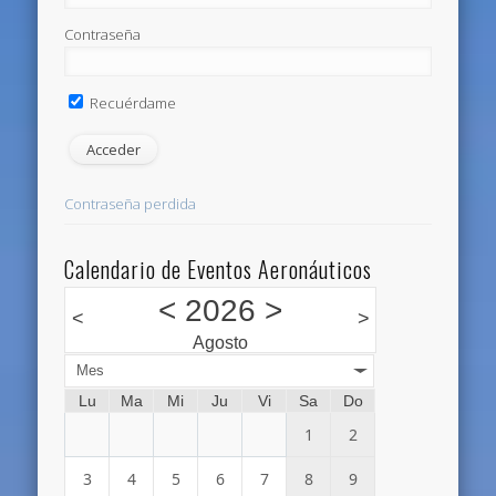
Contraseña
Recuérdame
Contraseña perdida
Calendario de Eventos Aeronáuticos
<
2026
>
<
>
Agosto
Mes
Lu
Ma
Mi
Ju
Vi
Sa
Do
1
2
3
4
5
6
7
8
9