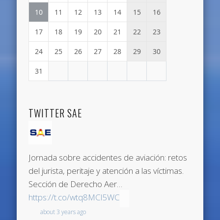
10
11
12
13
14
15
16
17
18
19
20
21
22
23
24
25
26
27
28
29
30
31
TWITTER SAE
Jornada sobre accidentes de aviación: retos
del jurista, peritaje y atención a las víctimas.
Sección de Derecho Aer…
https://t.co/wtq8MCl5WC
about 3 years ago