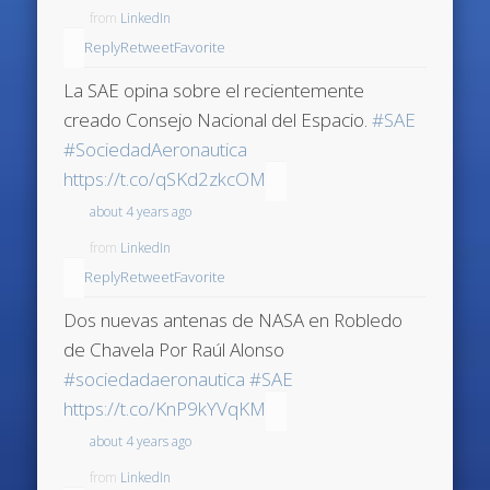
from
LinkedIn
Reply
Retweet
Favorite
La SAE opina sobre el recientemente
creado Consejo Nacional del Espacio.
#SAE
#SociedadAeronautica
https://t.co/qSKd2zkcOM
about 4 years ago
from
LinkedIn
Reply
Retweet
Favorite
Dos nuevas antenas de NASA en Robledo
de Chavela Por Raúl Alonso
#sociedadaeronautica
#SAE
https://t.co/KnP9kYVqKM
about 4 years ago
from
LinkedIn