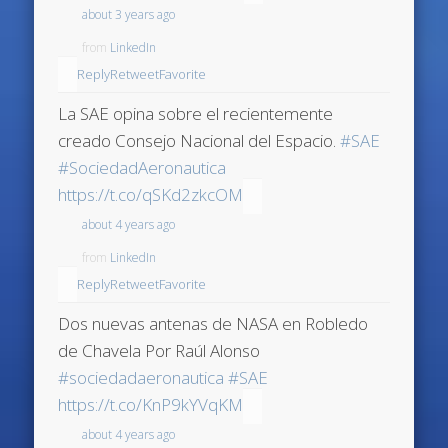
about 3 years ago
from
LinkedIn
Reply
Retweet
Favorite
La SAE opina sobre el recientemente
creado Consejo Nacional del Espacio.
#SAE
#SociedadAeronautica
https://t.co/qSKd2zkcOM
about 4 years ago
from
LinkedIn
Reply
Retweet
Favorite
Dos nuevas antenas de NASA en Robledo
de Chavela Por Raúl Alonso
#sociedadaeronautica
#SAE
https://t.co/KnP9kYVqKM
about 4 years ago