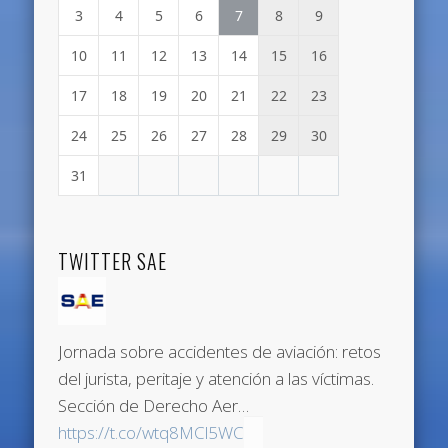
3
4
5
6
7
8
9
10
11
12
13
14
15
16
17
18
19
20
21
22
23
24
25
26
27
28
29
30
31
TWITTER SAE
Jornada sobre accidentes de aviación: retos
del jurista, peritaje y atención a las víctimas.
Sección de Derecho Aer…
https://t.co/wtq8MCl5WC