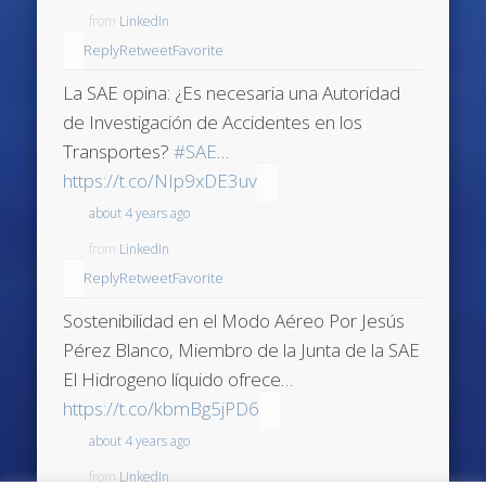
from
LinkedIn
Reply
Retweet
Favorite
La SAE opina: ¿Es necesaria una Autoridad
de Investigación de Accidentes en los
Transportes?
#SAE
…
https://t.co/NIp9xDE3uv
about 4 years ago
from
LinkedIn
Reply
Retweet
Favorite
Sostenibilidad en el Modo Aéreo Por Jesús
Pérez Blanco, Miembro de la Junta de la SAE
El Hidrogeno líquido ofrece…
https://t.co/kbmBg5jPD6
about 4 years ago
from
LinkedIn