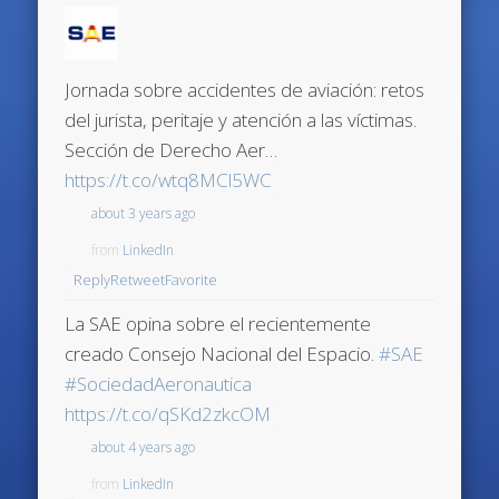
Jornada sobre accidentes de aviación: retos
del jurista, peritaje y atención a las víctimas.
Sección de Derecho Aer…
https://t.co/wtq8MCl5WC
about 3 years ago
from
LinkedIn
Reply
Retweet
Favorite
La SAE opina sobre el recientemente
creado Consejo Nacional del Espacio.
#SAE
#SociedadAeronautica
https://t.co/qSKd2zkcOM
about 4 years ago
from
LinkedIn