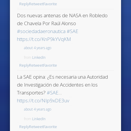
Reply
Retweet
Favorite
Dos nuevas antenas de NASA en Robledo
de Chavela Por Raúl Alonso
#sociedadaeronautica
#SAE
https://t.co/KnP9kYVqKM
about 4 years ago
from
LinkedIn
Reply
Retweet
Favorite
La SAE opina: ¿Es necesaria una Autoridad
de Investigación de Accidentes en los
Transportes?
#SAE
…
https://t.co/NIp9xDE3uv
about 4 years ago
from
LinkedIn
Reply
Retweet
Favorite