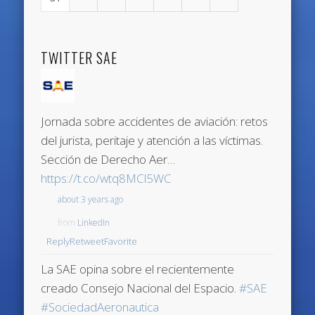
TWITTER SAE
Jornada sobre accidentes de aviación: retos
del jurista, peritaje y atención a las víctimas.
Sección de Derecho Aer…
https://t.co/wtq8MCl5WC
about 3 years ago
from
LinkedIn
Reply
Retweet
Favorite
La SAE opina sobre el recientemente
creado Consejo Nacional del Espacio.
#SAE
#SociedadAeronautica