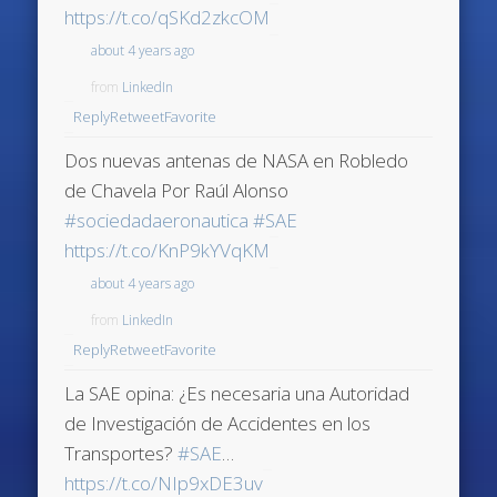
https://t.co/qSKd2zkcOM
about 4 years ago
from
LinkedIn
Reply
Retweet
Favorite
Dos nuevas antenas de NASA en Robledo
de Chavela Por Raúl Alonso
#sociedadaeronautica
#SAE
https://t.co/KnP9kYVqKM
about 4 years ago
from
LinkedIn
Reply
Retweet
Favorite
La SAE opina: ¿Es necesaria una Autoridad
de Investigación de Accidentes en los
Transportes?
#SAE
…
https://t.co/NIp9xDE3uv