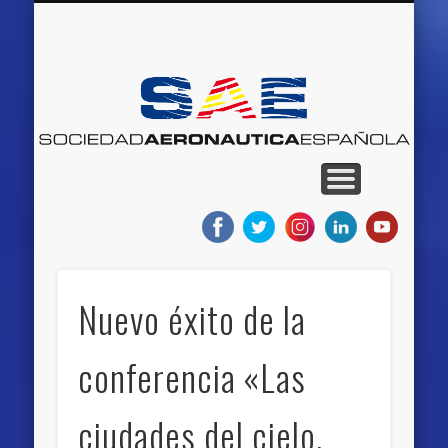
QUIENES SOMOS
RED DE MUSEOS
AEROEVENTOS
AEROEMPLEO
PROYECTOS
NOTICIAS
BLOGS
INICIO
S
Ae
E
Nuevo éxito de la
conferencia «Las
ciudades del cielo,