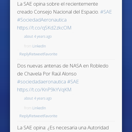
La SAE opina sobre el recientemente
creado Consejo Nacional del Espacio.
#SAE
#SociedadAeronautica
https://t.co/qSKd2zkcOM
about 4 years ago
from
LinkedIn
Reply
Retweet
Favorite
Dos nuevas antenas de NASA en Robledo
de Chavela Por Raúl Alonso
#sociedadaeronautica
#SAE
https://t.co/KnP9kYVqKM
about 4 years ago
from
LinkedIn
Reply
Retweet
Favorite
La SAE opina: ¿Es necesaria una Autoridad