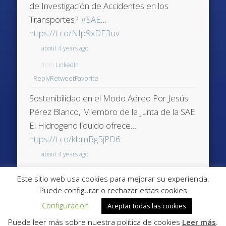
de Investigación de Accidentes en los
Transportes?
#SAE
…
https://t.co/NIp9xDE3uv
about 4 years ago
from
LinkedIn
Reply
Retweet
Favorite
Sostenibilidad en el Modo Aéreo Por Jesús
Pérez Blanco, Miembro de la Junta de la SAE
El Hidrogeno líquido ofrece…
https://t.co/kbmBg5jPD6
about 4 years ago
from
LinkedIn
Este sitio web usa cookies para mejorar su experiencia.
Reply
Retweet
Favorite
Puede configurar o rechazar estas cookies
Configuración
Aceptar todas las cookies
Puede leer más sobre nuestra política de cookies
Leer más
.
© 2026 Sociedad Aeronáutica Española