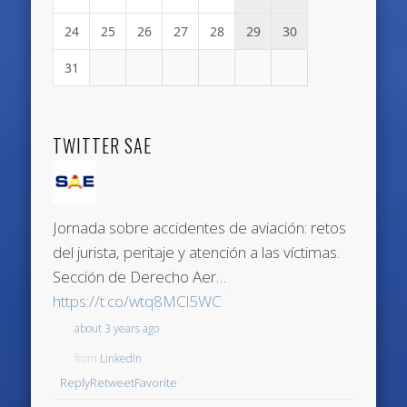
24
25
26
27
28
29
30
31
TWITTER SAE
Jornada sobre accidentes de aviación: retos
del jurista, peritaje y atención a las víctimas.
Sección de Derecho Aer…
https://t.co/wtq8MCl5WC
about 3 years ago
from
LinkedIn
Reply
Retweet
Favorite