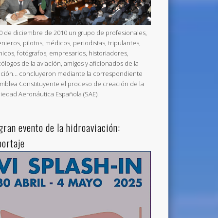
20 de diciembre de 2010 un grupo de profesionales,
enieros, pilotos, médicos, periodistas, tripulantes,
nicos, fotógrafos, empresarios, historiadores,
cólogos de la aviación, amigos y aficionados de la
ación… concluyeron mediante la correspondiente
mblea Constituyente el proceso de creación de la
iedad Aeronáutica Española (SAE).
 gran evento de la hidroaviación:
portaje