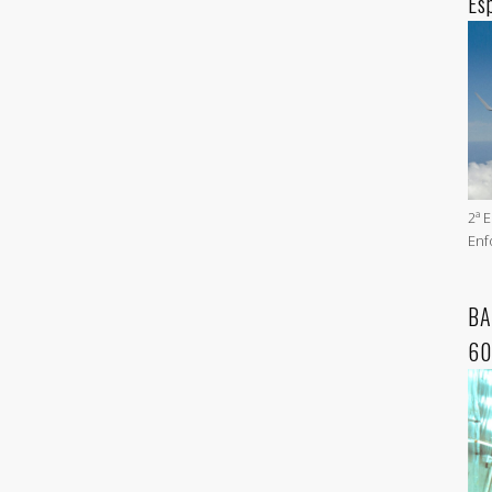
Es
2ª 
Enf
BA
60