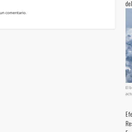
de
 un comentario.
El 
act
Ef
Re