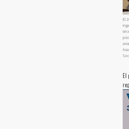
El 
ing
téc
psi
avi
Asa
Soc
El
re