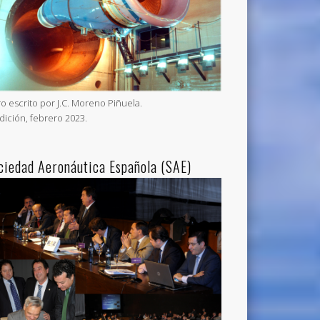
ro escrito por J.C. Moreno Piñuela.
Edición, febrero 2023.
ciedad Aeronáutica Española (SAE)