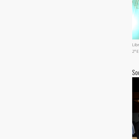
Lib
2ª 
So