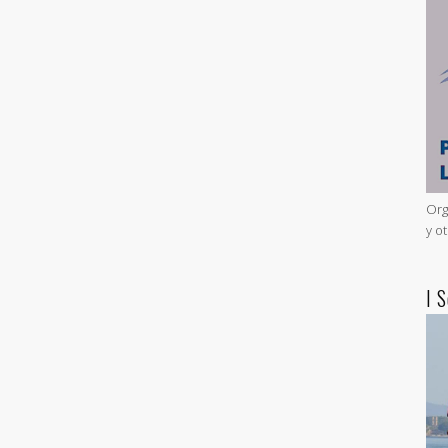
Org
y o
I 