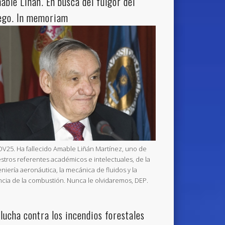
able Liñán. En busca del fulgor del
ego. In memoriam
V25. Ha fallecido Amable Liñán Martínez, uno de
stros referentes académicos e intelectuales, de la
eniería aeronáutica, la mecánica de fluidos y la
ncia de la combustión. Nunca le olvidaremos, DEP.
 lucha contra los incendios forestales