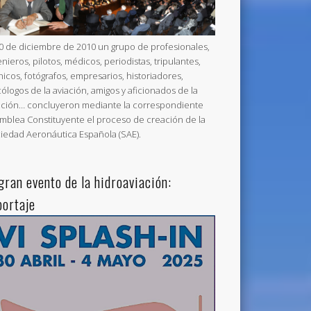
20 de diciembre de 2010 un grupo de profesionales,
enieros, pilotos, médicos, periodistas, tripulantes,
nicos, fotógrafos, empresarios, historiadores,
cólogos de la aviación, amigos y aficionados de la
ación… concluyeron mediante la correspondiente
mblea Constituyente el proceso de creación de la
iedad Aeronáutica Española (SAE).
 gran evento de la hidroaviación:
portaje