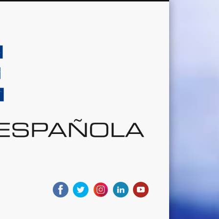
Sociedad
Aeronáutic
Española