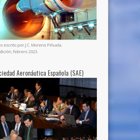
ro escrito por J.C. Moreno Piñuela.
Edición, febrero 2023.
ciedad Aeronáutica Española (SAE)