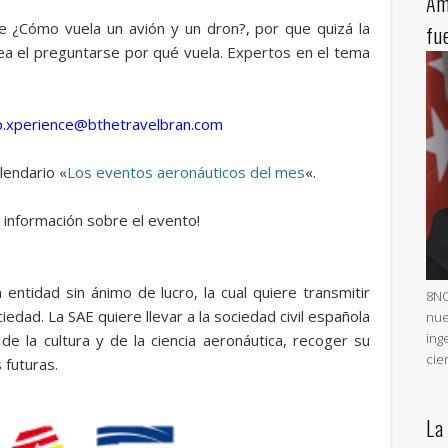
Am
fue ¿Cómo vuela un avión y un dron?, por que quizá la
fu
sea el preguntarse por qué vuela. Expertos en el tema
ip.xperience@bthetravelbran.com
lendario «
Los eventos aeronáuticos del mes
«.
información sobre el evento!
entidad sin ánimo de lucro, la cual quiere transmitir
8NO
iedad. La SAE quiere llevar a la sociedad civil española
nue
ing
de la cultura y de la ciencia aeronáutica, recoger su
cie
 futuras.
La