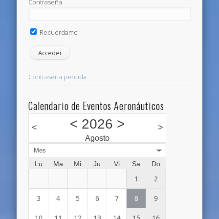
Contraseña
Recuérdame
Contraseña perdida
Calendario de Eventos Aeronáuticos
<
2026
>
<
>
Agosto
Mes
Lu
Ma
Mi
Ju
Vi
Sa
Do
1
2
3
4
5
6
7
8
9
10
11
12
13
14
15
16