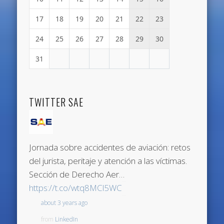
17
18
19
20
21
22
23
24
25
26
27
28
29
30
31
TWITTER SAE
Jornada sobre accidentes de aviación: retos
del jurista, peritaje y atención a las víctimas.
Sección de Derecho Aer…
https://t.co/wtq8MCl5WC
about 3 years ago
from
LinkedIn