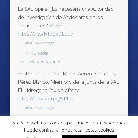
La SAE opina: ¿Es necesaria una Autoridad
de Investigación de Accidentes en los
Transportes?
#SAE
…
https://t.co/NIp9xDE3uv
about 4 years ago
from
LinkedIn
Reply
Retweet
Favorite
Sostenibilidad en el Modo Aéreo Por Jesús
Pérez Blanco, Miembro de la Junta de la SAE
El Hidrogeno líquido ofrece…
https://t.co/kbmBg5jPD6
about 4 years ago
from
LinkedIn
Este sitio web usa cookies para mejorar su experiencia.
Reply
Retweet
Favorite
Puede configurar o rechazar estas cookies