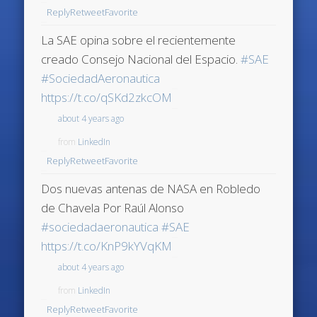
Reply
Retweet
Favorite
La SAE opina sobre el recientemente
creado Consejo Nacional del Espacio.
#SAE
#SociedadAeronautica
https://t.co/qSKd2zkcOM
about 4 years ago
from
LinkedIn
Reply
Retweet
Favorite
Dos nuevas antenas de NASA en Robledo
de Chavela Por Raúl Alonso
#sociedadaeronautica
#SAE
https://t.co/KnP9kYVqKM
about 4 years ago
from
LinkedIn
Reply
Retweet
Favorite