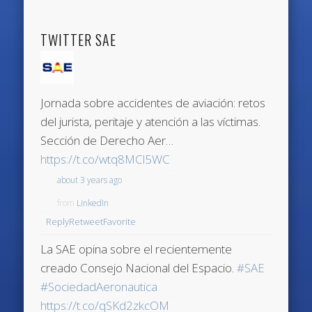
TWITTER SAE
Jornada sobre accidentes de aviación: retos
del jurista, peritaje y atención a las víctimas.
Sección de Derecho Aer…
https://t.co/wtq8MCl5WC
about 3 years ago
from
LinkedIn
Reply
Retweet
Favorite
La SAE opina sobre el recientemente
creado Consejo Nacional del Espacio.
#SAE
#SociedadAeronautica
https://t.co/qSKd2zkcOM