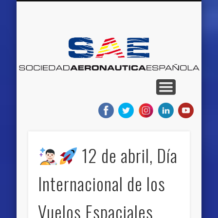
QUIENES SOMOS
RED DE MUSEOS
AEROEVENTOS
AEROEMPLEO
PROYECTOS
NOTICIAS
BLOGS
INICIO
S
Ae
E
12 de abril, Día
Internacional de los
Vuelos Espaciales