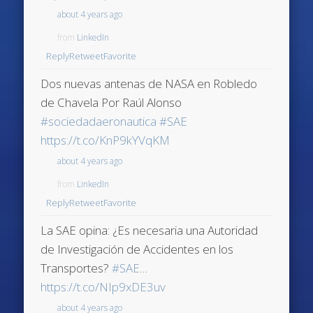
about 4 years ago
from
LinkedIn
Reply
Retweet
Favorite
Dos nuevas antenas de NASA en Robledo
de Chavela Por Raúl Alonso
#sociedadaeronautica
#SAE
https://t.co/KnP9kYVqKM
about 4 years ago
from
LinkedIn
Reply
Retweet
Favorite
La SAE opina: ¿Es necesaria una Autoridad
de Investigación de Accidentes en los
Transportes?
#SAE
…
https://t.co/NIp9xDE3uv
about 4 years ago