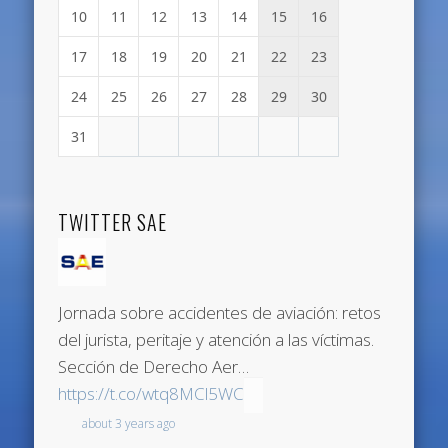
10
11
12
13
14
15
16
17
18
19
20
21
22
23
24
25
26
27
28
29
30
31
TWITTER SAE
Jornada sobre accidentes de aviación: retos
del jurista, peritaje y atención a las víctimas.
Sección de Derecho Aer…
https://t.co/wtq8MCl5WC
about 3 years ago