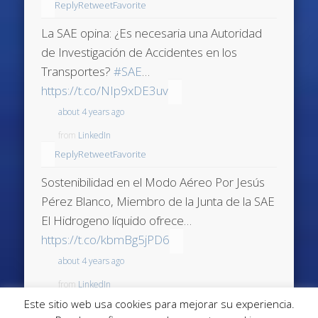
Reply
Retweet
Favorite
La SAE opina: ¿Es necesaria una Autoridad
de Investigación de Accidentes en los
Transportes?
#SAE
…
https://t.co/NIp9xDE3uv
about 4 years ago
from
LinkedIn
Reply
Retweet
Favorite
Sostenibilidad en el Modo Aéreo Por Jesús
Pérez Blanco, Miembro de la Junta de la SAE
El Hidrogeno líquido ofrece…
https://t.co/kbmBg5jPD6
about 4 years ago
from
LinkedIn
Este sitio web usa cookies para mejorar su experiencia.
Reply
Retweet
Favorite