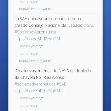
from
LinkedIn
Reply
Retweet
Favorite
La SAE opina sobre el recientemente
creado Consejo Nacional del Espacio.
#SAE
#SociedadAeronautica
https://t.co/qSKd2zkcOM
about 4 years ago
from
LinkedIn
Reply
Retweet
Favorite
Dos nuevas antenas de NASA en Robledo
de Chavela Por Raúl Alonso
#sociedadaeronautica
#SAE
https://t.co/KnP9kYVqKM
about 4 years ago
from
LinkedIn