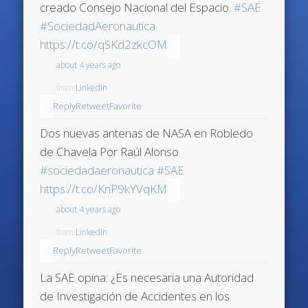
creado Consejo Nacional del Espacio.
#SAE
#SociedadAeronautica
https://t.co/qSKd2zkcOM
about 4 years ago
from
LinkedIn
Reply
Retweet
Favorite
Dos nuevas antenas de NASA en Robledo
de Chavela Por Raúl Alonso
#sociedadaeronautica
#SAE
https://t.co/KnP9kYVqKM
about 4 years ago
from
LinkedIn
Reply
Retweet
Favorite
La SAE opina: ¿Es necesaria una Autoridad
de Investigación de Accidentes en los