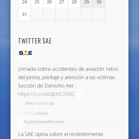
24
25
26
27
28
29
30
31
TWITTER SAE
Jornada sobre accidentes de aviación: retos
del jurista, peritaje y atención a las víctimas.
Sección de Derecho Aer…
https://t.co/wtq8MCl5WC
about 3 years ago
from
LinkedIn
Reply
Retweet
Favorite
La SAE opina sobre el recientemente