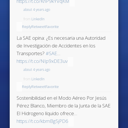
https://t.co/KnP9kYVqKM
about 4 years ago
from
LinkedIn
Reply
Retweet
Favorite
La SAE opina: ¿Es necesaria una Autoridad
de Investigación de Accidentes en los
Transportes?
#SAE
…
https://t.co/NIp9xDE3uv
about 4 years ago
from
LinkedIn
Reply
Retweet
Favorite
Sostenibilidad en el Modo Aéreo Por Jesús
Pérez Blanco, Miembro de la Junta de la SAE
El Hidrogeno líquido ofrece…
https://t.co/kbmBg5jPD6