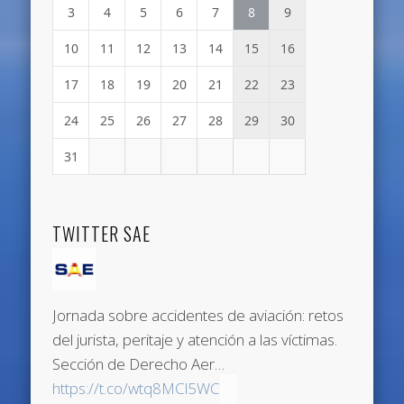
3
4
5
6
7
8
9
10
11
12
13
14
15
16
17
18
19
20
21
22
23
24
25
26
27
28
29
30
31
TWITTER SAE
Jornada sobre accidentes de aviación: retos
del jurista, peritaje y atención a las víctimas.
Sección de Derecho Aer…
https://t.co/wtq8MCl5WC