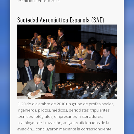
2ª Edición, febrero 2023.
Sociedad Aeronáutica Española (SAE)
El 20 de diciembre de 2010 un grupo de profesionales,
ingenieros, pilotos, médicos, periodistas, tripulantes,
técnicos, fotógrafos, empresarios, historiadores,
psicólogos de la aviación, amigos y aficionados de la
aviación… concluyeron mediante la correspondiente