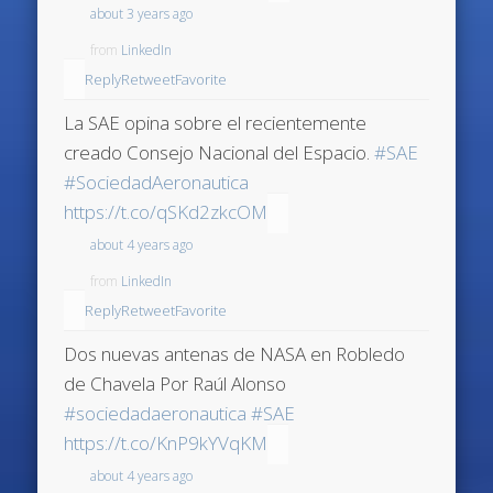
about 3 years ago
from
LinkedIn
Reply
Retweet
Favorite
La SAE opina sobre el recientemente
creado Consejo Nacional del Espacio.
#SAE
#SociedadAeronautica
https://t.co/qSKd2zkcOM
about 4 years ago
from
LinkedIn
Reply
Retweet
Favorite
Dos nuevas antenas de NASA en Robledo
de Chavela Por Raúl Alonso
#sociedadaeronautica
#SAE
https://t.co/KnP9kYVqKM
about 4 years ago