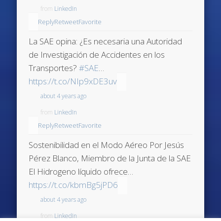
from
LinkedIn
Reply
Retweet
Favorite
La SAE opina: ¿Es necesaria una Autoridad
de Investigación de Accidentes en los
Transportes?
#SAE
…
https://t.co/NIp9xDE3uv
about 4 years ago
from
LinkedIn
Reply
Retweet
Favorite
Sostenibilidad en el Modo Aéreo Por Jesús
Pérez Blanco, Miembro de la Junta de la SAE
El Hidrogeno líquido ofrece…
https://t.co/kbmBg5jPD6
about 4 years ago
from
LinkedIn