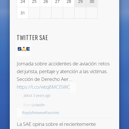
24
25
26
27
28
29
30
31
TWITTER SAE
Jornada sobre accidentes de aviación: retos
del jurista, peritaje y atención a las víctimas.
Sección de Derecho Aer…
https://t.co/wtq8MCl5WC
about 3 years ago
from
LinkedIn
Reply
Retweet
Favorite
La SAE opina sobre el recientemente