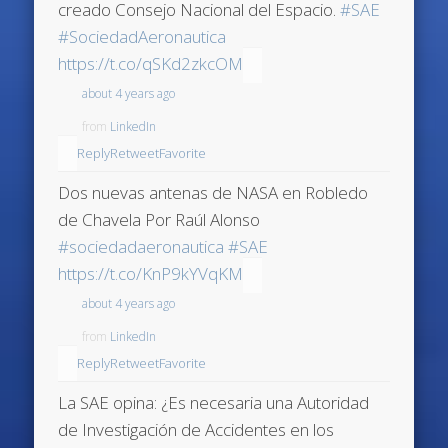
creado Consejo Nacional del Espacio.
#SAE
#SociedadAeronautica
https://t.co/qSKd2zkcOM
about 4 years ago
from
LinkedIn
Reply
Retweet
Favorite
Dos nuevas antenas de NASA en Robledo
de Chavela Por Raúl Alonso
#sociedadaeronautica
#SAE
https://t.co/KnP9kYVqKM
about 4 years ago
from
LinkedIn
Reply
Retweet
Favorite
La SAE opina: ¿Es necesaria una Autoridad
de Investigación de Accidentes en los