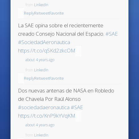
from
LinkedIn
Reply
Retweet
Favorite
La SAE opina sobre el recientemente
creado Consejo Nacional del Espacio.
#SAE
#SociedadAeronautica
https://t.co/qSKd2zkcOM
about 4 years ago
from
LinkedIn
Reply
Retweet
Favorite
Dos nuevas antenas de NASA en Robledo
de Chavela Por Raúl Alonso
#sociedadaeronautica
#SAE
https://t.co/KnP9kYVqKM
about 4 years ago
from
LinkedIn