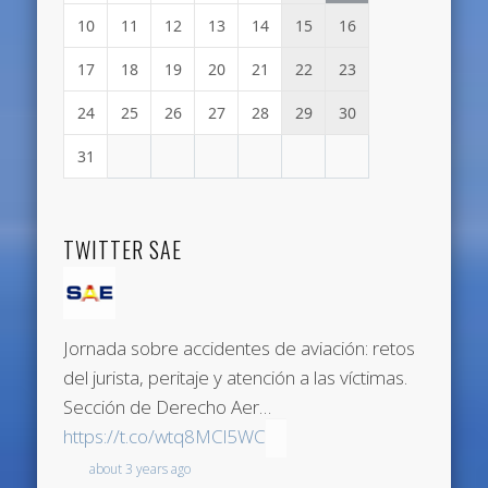
10
11
12
13
14
15
16
17
18
19
20
21
22
23
24
25
26
27
28
29
30
31
TWITTER SAE
Jornada sobre accidentes de aviación: retos
del jurista, peritaje y atención a las víctimas.
Sección de Derecho Aer…
https://t.co/wtq8MCl5WC
about 3 years ago