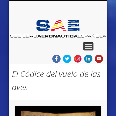
QUIENES SOMOS
RED DE MUSEOS
AEROEVENTOS
AEROEMPLEO
PROYECTOS
NOTICIAS
BLOGS
INICIO
S
Ae
E
El Códice del vuelo de las
aves