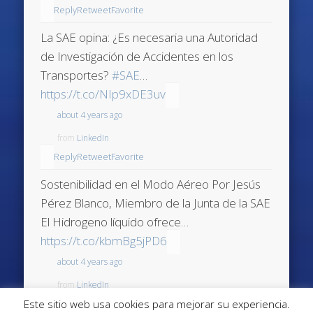
Reply
Retweet
Favorite
La SAE opina: ¿Es necesaria una Autoridad
de Investigación de Accidentes en los
Transportes?
#SAE
…
https://t.co/NIp9xDE3uv
about 4 years ago
from
LinkedIn
Reply
Retweet
Favorite
Sostenibilidad en el Modo Aéreo Por Jesús
Pérez Blanco, Miembro de la Junta de la SAE
El Hidrogeno líquido ofrece…
https://t.co/kbmBg5jPD6
about 4 years ago
from
LinkedIn
Este sitio web usa cookies para mejorar su experiencia.
Reply
Retweet
Favorite