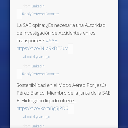
from
LinkedIn
Reply
Retweet
Favorite
La SAE opina: ¿Es necesaria una Autoridad
de Investigación de Accidentes en los
Transportes?
#SAE
…
https://t.co/NIp9xDE3uv
about 4 years ago
from
LinkedIn
Reply
Retweet
Favorite
Sostenibilidad en el Modo Aéreo Por Jesús
Pérez Blanco, Miembro de la Junta de la SAE
El Hidrogeno líquido ofrece…
https://t.co/kbmBg5jPD6
about 4 years ago
from
LinkedIn