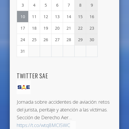
3
4
5
6
7
8
9
10
11
12
13
14
15
16
17
18
19
20
21
22
23
24
25
26
27
28
29
30
31
TWITTER SAE
Jornada sobre accidentes de aviación: retos
del jurista, peritaje y atención a las víctimas.
Sección de Derecho Aer…
https://t.co/wtq8MCl5WC