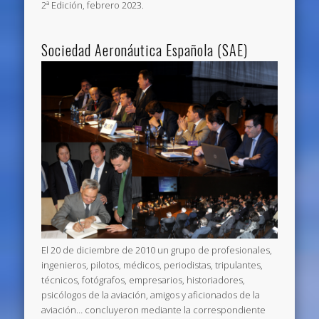
2ª Edición, febrero 2023.
Sociedad Aeronáutica Española (SAE)
El 20 de diciembre de 2010 un grupo de profesionales,
ingenieros, pilotos, médicos, periodistas, tripulantes,
técnicos, fotógrafos, empresarios, historiadores,
psicólogos de la aviación, amigos y aficionados de la
aviación… concluyeron mediante la correspondiente