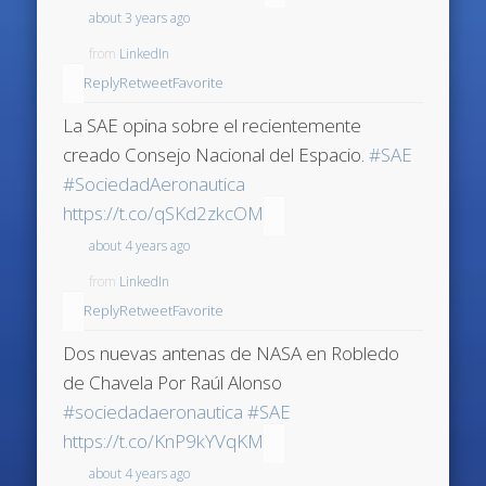
about 3 years ago
from
LinkedIn
Reply
Retweet
Favorite
La SAE opina sobre el recientemente
creado Consejo Nacional del Espacio.
#SAE
#SociedadAeronautica
https://t.co/qSKd2zkcOM
about 4 years ago
from
LinkedIn
Reply
Retweet
Favorite
Dos nuevas antenas de NASA en Robledo
de Chavela Por Raúl Alonso
#sociedadaeronautica
#SAE
https://t.co/KnP9kYVqKM
about 4 years ago