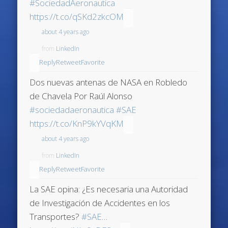
#SociedadAeronautica
https://t.co/qSKd2zkcOM
about 4 years ago
from
LinkedIn
Reply
Retweet
Favorite
Dos nuevas antenas de NASA en Robledo
de Chavela Por Raúl Alonso
#sociedadaeronautica
#SAE
https://t.co/KnP9kYVqKM
about 4 years ago
from
LinkedIn
Reply
Retweet
Favorite
La SAE opina: ¿Es necesaria una Autoridad
de Investigación de Accidentes en los
Transportes?
#SAE
…