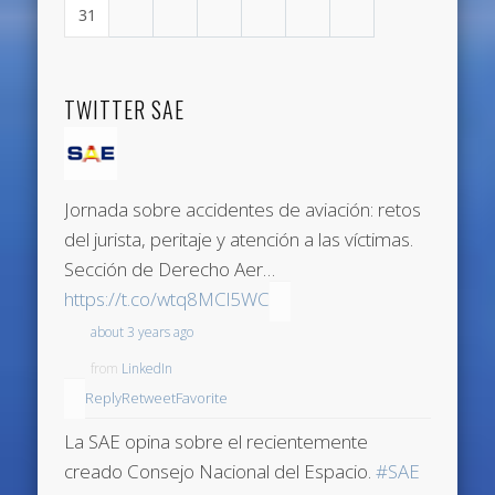
31
TWITTER SAE
Jornada sobre accidentes de aviación: retos
del jurista, peritaje y atención a las víctimas.
Sección de Derecho Aer…
https://t.co/wtq8MCl5WC
about 3 years ago
from
LinkedIn
Reply
Retweet
Favorite
La SAE opina sobre el recientemente
creado Consejo Nacional del Espacio.
#SAE