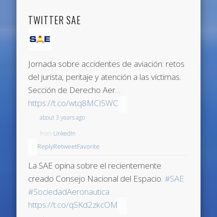
TWITTER SAE
Jornada sobre accidentes de aviación: retos
del jurista, peritaje y atención a las víctimas.
Sección de Derecho Aer…
https://t.co/wtq8MCl5WC
about 3 years ago
from
LinkedIn
Reply
Retweet
Favorite
La SAE opina sobre el recientemente
creado Consejo Nacional del Espacio.
#SAE
#SociedadAeronautica
https://t.co/qSKd2zkcOM