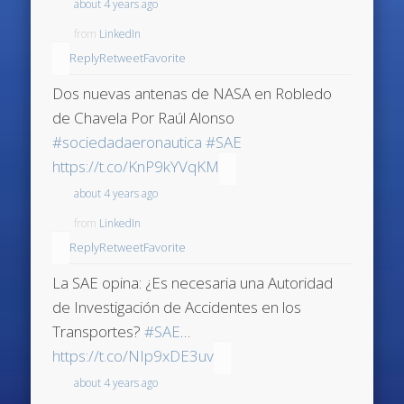
about 4 years ago
from
LinkedIn
Reply
Retweet
Favorite
Dos nuevas antenas de NASA en Robledo
de Chavela Por Raúl Alonso
#sociedadaeronautica
#SAE
https://t.co/KnP9kYVqKM
about 4 years ago
from
LinkedIn
Reply
Retweet
Favorite
La SAE opina: ¿Es necesaria una Autoridad
de Investigación de Accidentes en los
Transportes?
#SAE
…
https://t.co/NIp9xDE3uv
about 4 years ago