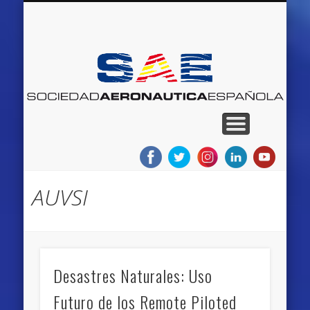
QUIENES SOMOS
RED DE MUSEOS
AEROEVENTOS
AEROEMPLEO
PROYECTOS
NOTICIAS
BLOGS
INICIO
S
Ae
E
AUVSI
Desastres Naturales: Uso
Futuro de los Remote Piloted