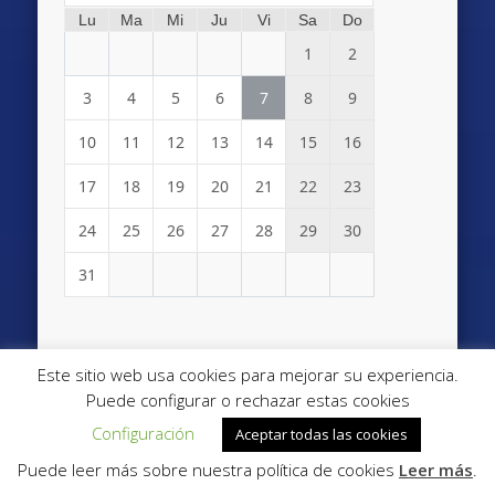
Lu
Ma
Mi
Ju
Vi
Sa
Do
1
2
3
4
5
6
7
8
9
10
11
12
13
14
15
16
17
18
19
20
21
22
23
24
25
26
27
28
29
30
31
TWITTER SAE
Este sitio web usa cookies para mejorar su experiencia.
Puede configurar o rechazar estas cookies
Configuración
Aceptar todas las cookies
Jornada sobre accidentes de aviación: retos
Puede leer más sobre nuestra política de cookies
Leer más
.