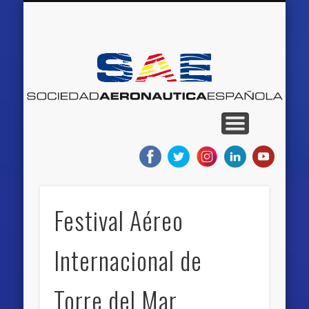
QUIENES SOMOS
RED DE MUSEOS
AEROEVENTOS
AEROEMPLEO
PROYECTOS
NOTICIAS
BLOGS
INICIO
S
Ae
E
Festival Aéreo
Internacional de
Torre del Mar