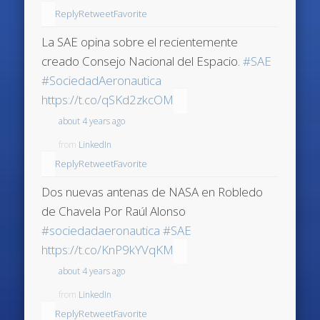
Reply
Retweet
Favorite
La SAE opina sobre el recientemente
creado Consejo Nacional del Espacio.
#SAE
#SociedadAeronautica
https://t.co/qSKd2zkcOM
about 4 years ago
from
LinkedIn
Reply
Retweet
Favorite
Dos nuevas antenas de NASA en Robledo
de Chavela Por Raúl Alonso
#sociedadaeronautica
#SAE
https://t.co/KnP9kYVqKM
about 4 years ago
from
LinkedIn
Reply
Retweet
Favorite