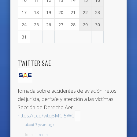
10
11
12
13
14
15
16
17
18
19
20
21
22
23
24
25
26
27
28
29
30
31
TWITTER SAE
Jornada sobre accidentes de aviación: retos
del jurista, peritaje y atención a las víctimas.
Sección de Derecho Aer…
https://t.co/wtq8MCl5WC
about 3 years ago
from
LinkedIn