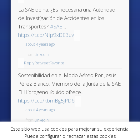
La SAE opina: ¿Es necesaria una Autoridad
de Investigación de Accidentes en los
Transportes?
#SAE
…
https://t.co/NIp9xDE3uv
about 4 years ago
from
LinkedIn
Reply
Retweet
Favorite
Sostenibilidad en el Modo Aéreo Por Jesús
Pérez Blanco, Miembro de la Junta de la SAE
El Hidrogeno líquido ofrece…
https://t.co/kbmBg5jPD6
about 4 years ago
from
LinkedIn
Este sitio web usa cookies para mejorar su experiencia.
Reply
Retweet
Favorite
Puede configurar o rechazar estas cookies