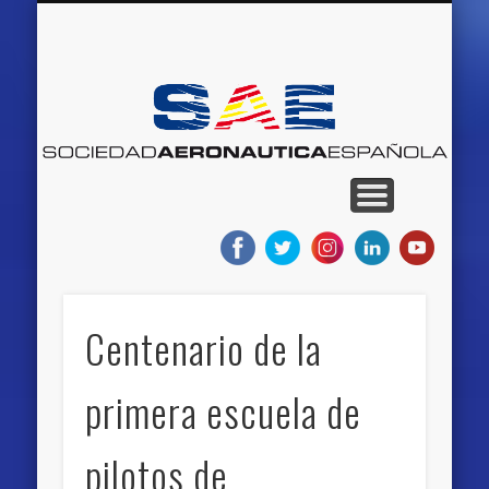
QUIENES SOMOS
RED DE MUSEOS
AEROEVENTOS
AEROEMPLEO
PROYECTOS
NOTICIAS
BLOGS
INICIO
S
Ae
E
Centenario de la
primera escuela de
pilotos de