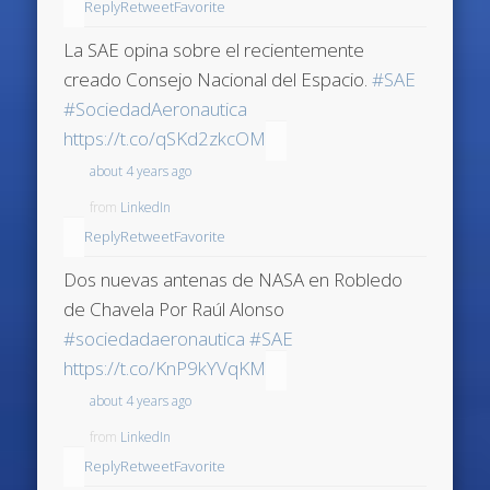
Reply
Retweet
Favorite
La SAE opina sobre el recientemente
creado Consejo Nacional del Espacio.
#SAE
#SociedadAeronautica
https://t.co/qSKd2zkcOM
about 4 years ago
from
LinkedIn
Reply
Retweet
Favorite
Dos nuevas antenas de NASA en Robledo
de Chavela Por Raúl Alonso
#sociedadaeronautica
#SAE
https://t.co/KnP9kYVqKM
about 4 years ago
from
LinkedIn
Reply
Retweet
Favorite