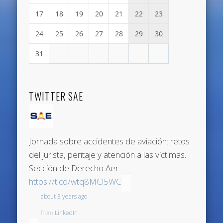
17
18
19
20
21
22
23
24
25
26
27
28
29
30
31
TWITTER SAE
Jornada sobre accidentes de aviación: retos
del jurista, peritaje y atención a las víctimas.
Sección de Derecho Aer…
https://t.co/wtq8MCl5WC
about 3 years ago
from
LinkedIn