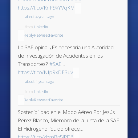
https://t.co/KnP9kYVqKM
about 4 years ago
from
LinkedIn
Reply
Retweet
Favorite
La SAE opina: ¿Es necesaria una Autoridad
de Investigación de Accidentes en los
Transportes?
#SAE
…
https://t.co/NIp9xDE3uv
about 4 years ago
from
LinkedIn
Reply
Retweet
Favorite
Sostenibilidad en el Modo Aéreo Por Jesús
Pérez Blanco, Miembro de la Junta de la SAE
El Hidrogeno líquido ofrece…
https://t.co/kbmBg5jPD6