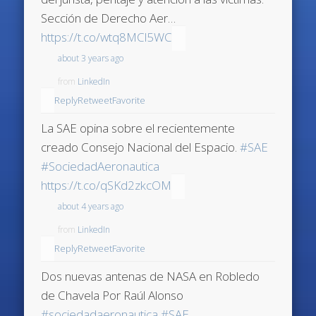
Sección de Derecho Aer…
https://t.co/wtq8MCl5WC
about 3 years ago
from
LinkedIn
Reply
Retweet
Favorite
La SAE opina sobre el recientemente
creado Consejo Nacional del Espacio.
#SAE
#SociedadAeronautica
https://t.co/qSKd2zkcOM
about 4 years ago
from
LinkedIn
Reply
Retweet
Favorite
Dos nuevas antenas de NASA en Robledo
de Chavela Por Raúl Alonso
#sociedadaeronautica
#SAE