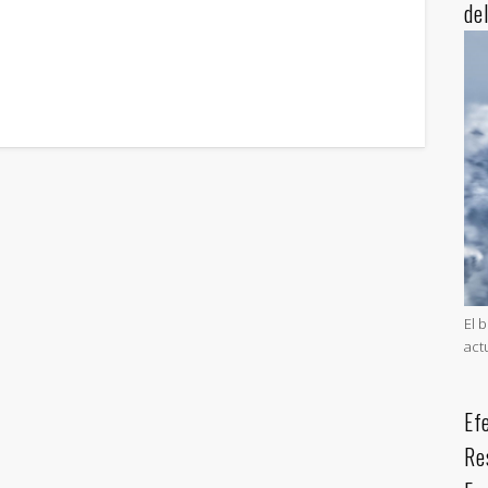
de
El 
act
Ef
Re