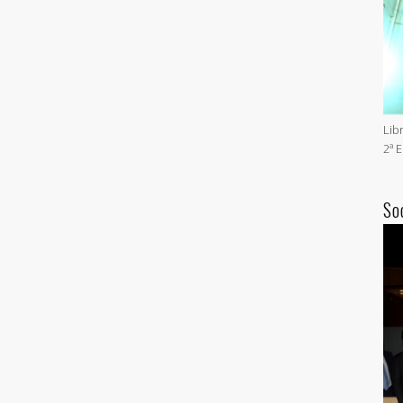
Lib
2ª 
So