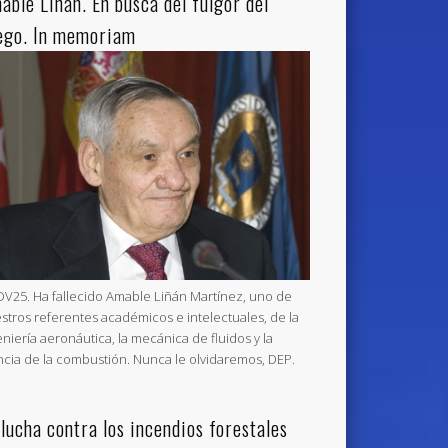
able Liñán. En busca del fulgor del
ego. In memoriam
V25. Ha fallecido Amable Liñán Martínez, uno de
stros referentes académicos e intelectuales, de la
eniería aeronáutica, la mecánica de fluidos y la
ncia de la combustión. Nunca le olvidaremos, DEP.
 lucha contra los incendios forestales