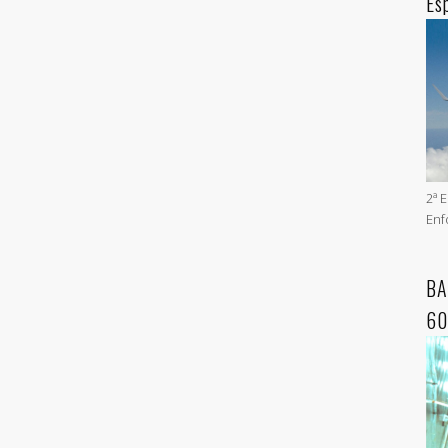
Es
2ª 
Enf
BA
60