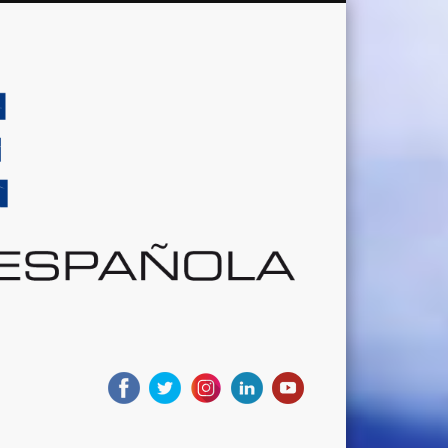
Sociedad
Aeronáutic
Española