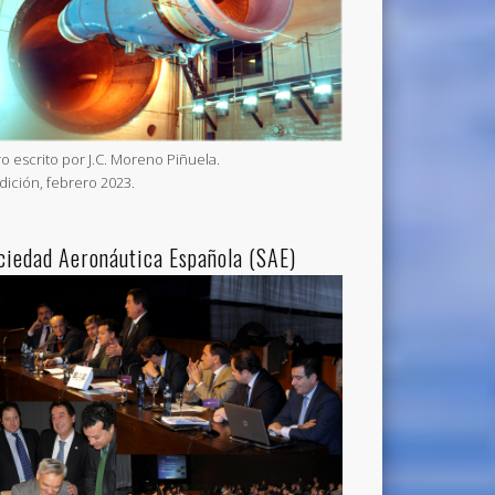
ro escrito por J.C. Moreno Piñuela.
Edición, febrero 2023.
ciedad Aeronáutica Española (SAE)