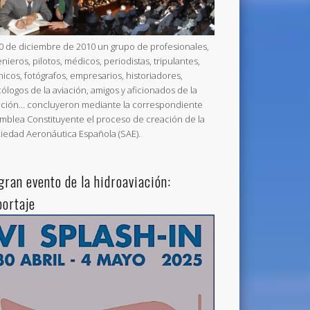
20 de diciembre de 2010 un grupo de profesionales,
enieros, pilotos, médicos, periodistas, tripulantes,
nicos, fotógrafos, empresarios, historiadores,
cólogos de la aviación, amigos y aficionados de la
ación… concluyeron mediante la correspondiente
mblea Constituyente el proceso de creación de la
iedad Aeronáutica Española (SAE).
 gran evento de la hidroaviación:
portaje