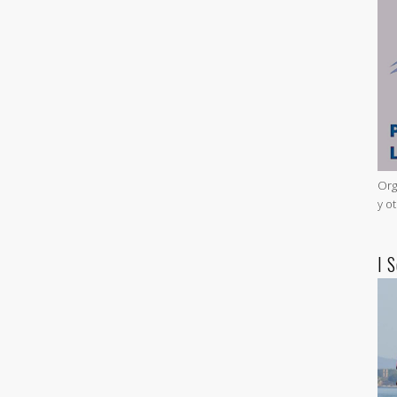
Org
y o
I 