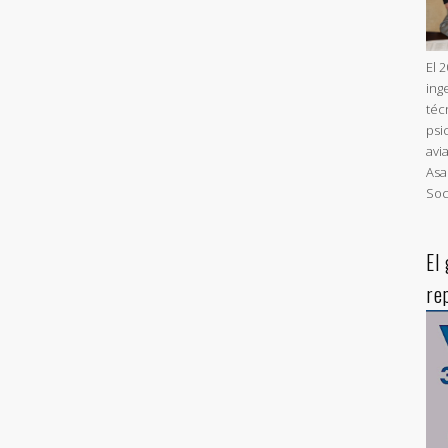
El 
ing
téc
psi
avi
Asa
Soc
El
re