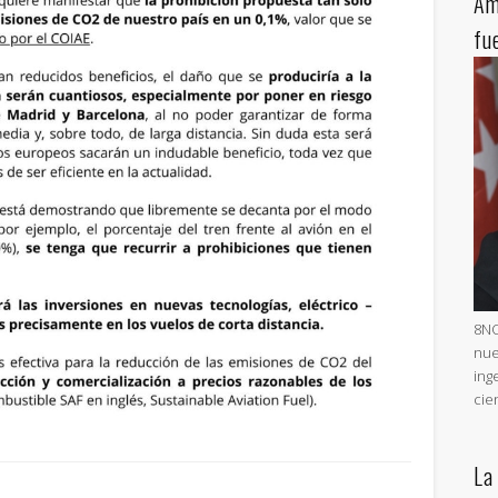
Am
fu
8NO
nue
ing
cie
La