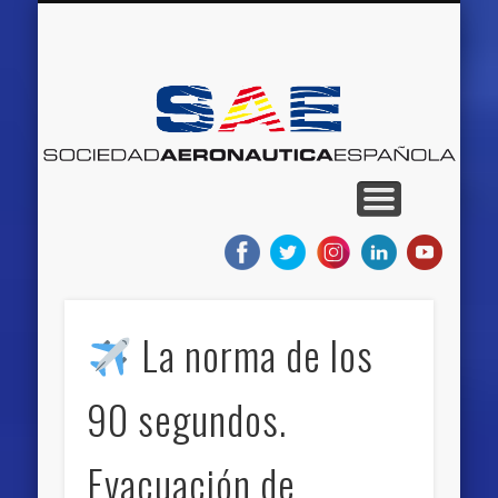
QUIENES SOMOS
RED DE MUSEOS
AEROEVENTOS
AEROEMPLEO
PROYECTOS
NOTICIAS
BLOGS
INICIO
S
Ae
E
La norma de los
90 segundos.
Evacuación de