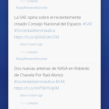
from
LinkedIn
Reply
Retweet
Favorite
La SAE opina sobre el recientemente
creado Consejo Nacional del Espacio.
#SAE
#SociedadAeronautica
https://t.co/qSKd2zkcOM
about 4 years ago
from
LinkedIn
Reply
Retweet
Favorite
Dos nuevas antenas de NASA en Robledo
de Chavela Por Raúl Alonso
#sociedadaeronautica
#SAE
https://t.co/KnP9kYVqKM
about 4 years ago
from
LinkedIn