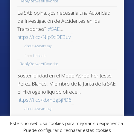
Reply
Retweet
Favorite
La SAE opina: ¿Es necesaria una Autoridad
de Investigación de Accidentes en los
Transportes?
#SAE
…
https://t.co/NIp9xDE3uv
about 4 years ago
from
LinkedIn
Reply
Retweet
Favorite
Sostenibilidad en el Modo Aéreo Por Jesús
Pérez Blanco, Miembro de la Junta de la SAE
El Hidrogeno líquido ofrece…
https://t.co/kbmBg5jPD6
about 4 years ago
from
LinkedIn
Este sitio web usa cookies para mejorar su experiencia.
Reply
Retweet
Favorite
Puede configurar o rechazar estas cookies