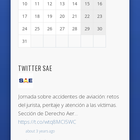
10
11
12
13
14
15
16
17
18
19
20
21
22
23
24
25
26
27
28
29
30
31
TWITTER SAE
Jornada sobre accidentes de aviación: retos
del jurista, peritaje y atención a las víctimas.
Sección de Derecho Aer…
https://t.co/wtq8MCl5WC
about 3 years ago